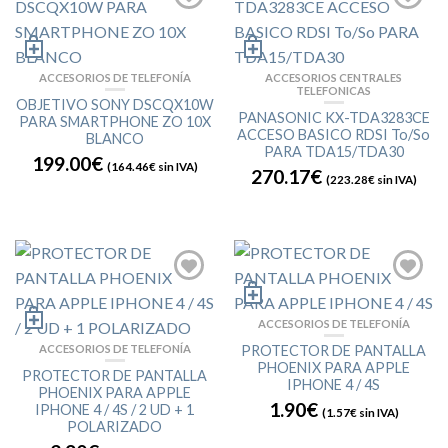
ACCESORIOS DE TELEFONÍA
ACCESORIOS CENTRALES
TELEFONICAS
OBJETIVO SONY DSCQX10W
PANASONIC KX-TDA3283CE
PARA SMARTPHONE ZO 10X
ACCESO BASICO RDSI To/So
BLANCO
PARA TDA15/TDA30
199.00€
(
164.46€
sin IVA)
270.17€
(
223.28€
sin IVA)
ACCESORIOS DE TELEFONÍA
ACCESORIOS DE TELEFONÍA
PROTECTOR DE PANTALLA
PHOENIX PARA APPLE
PROTECTOR DE PANTALLA
IPHONE 4 / 4S
PHOENIX PARA APPLE
1.90€
IPHONE 4 / 4S / 2 UD + 1
(
1.57€
sin IVA)
POLARIZADO