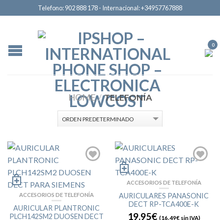
Telefono: 902 888 178 - Internacional: +34957767888
0
HOME
/
TELEFONÍA
ACCESORIOS DE TELEFONÍA
ACCESORIOS DE TELEFONÍA
AURICULARES PANASONIC
DECT RP-TCA400E-K
AURICULAR PLANTRONIC
19.95€
PLCH142SM2 DUOSEN DECT
(
16.49€
sin IVA)