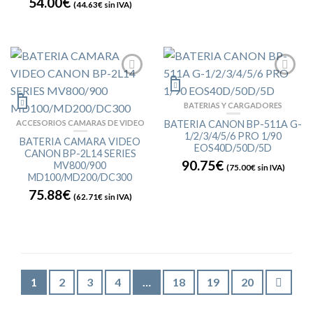
54.00€
(
44.63€
sin IVA)
BATERIAS Y CARGADORES
ACCESORIOS CAMARAS DE VIDEO
BATERIA CANON BP-511A G-
1/2/3/4/5/6 PRO 1/90
BATERIA CAMARA VIDEO
EOS40D/50D/5D
CANON BP-2L14 SERIES
90.75€
MV800/900
(
75.00€
sin IVA)
MD100/MD200/DC300
75.88€
(
62.71€
sin IVA)
1
2
3
4
…
18
19
20