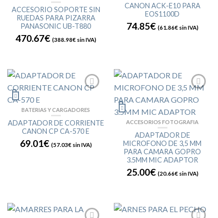
CANON ACK-E10 PARA
ACCESORIO SOPORTE SIN
EOS1100D
RUEDAS PARA PIZARRA
74.85€
PANASONIC UB-T880
(
61.86€
sin IVA)
470.67€
(
388.98€
sin IVA)
BATERIAS Y CARGADORES
ADAPTADOR DE CORRIENTE
ACCESORIOS FOTOGRAFIA
CANON CP CA-570 E
ADAPTADOR DE
69.01€
MICROFONO DE 3,5 MM
(
57.03€
sin IVA)
PARA CAMARA GOPRO
3.5MM MIC ADAPTOR
25.00€
(
20.66€
sin IVA)